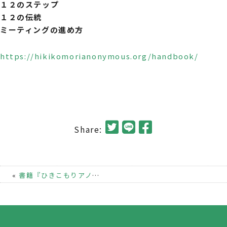
１２のステップ
１２の伝統
ミーティングの進め方
https://hikikomorianonymous.org/handbook/
Share:
«
書籍『ひきこもりアノニマスの12ステップ』のご案内
|
板