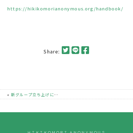
https://hikikomorianonymous.org/handbook/
Share:
«
新グループ立ち上げについて
|
HAに関してのお問い合わせ
ＨＩＫＩＫＯＭＯＲＩ ＡＮＯＮＹＭＯＵＳ