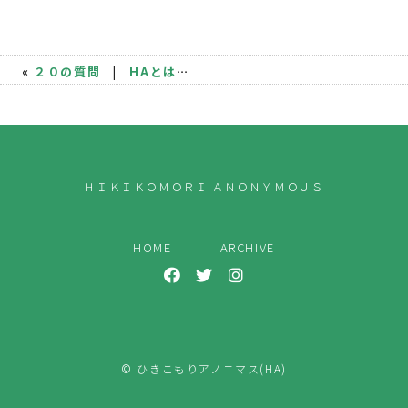
«
２０の質問
|
HAとは？
»
ＨＩＫＩＫＯＭＯＲＩ ＡＮＯＮＹＭＯＵＳ
HOME
ARCHIVE
© ひきこもりアノニマス(HA)